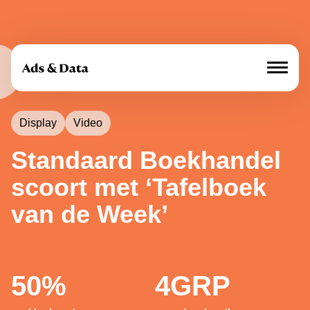
Mediamerken
Display
Video
Aanbod
Standaard Boekhandel
scoort met ‘Tafelboek
Over ons
van de Week’
Cases
Adverteren
50%
4GRP
Nieuws