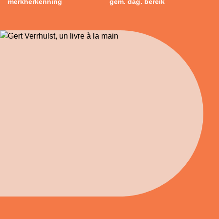
merkherkenning
gem. dag. bereik
Vacatures
Privacy
Search for