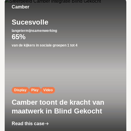
Camber
Sucesvolle
langetermijnsamenwerking
65%
van de kijkers in sociale groepen 1 tot 4
Display
Play
Video
Camber toont de kracht van
maatwerk in Blind Gekocht
Read this case