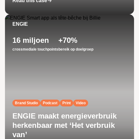
Read this case
ENGIE
16 miljoen
+70%
crossmediale touchpoints
bereik op doelgroep
Brand Studio
Podcast
Print
Video
ENGIE maakt energieverbruik
herkenbaar met ‘Het verbruik
van’