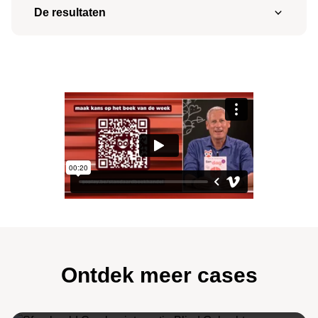
Zorgen voor herkenning én interactie via
De resultaten
Wekelijkse boekselectie geïntegreerd in
De
subtiele maar gerichte aanwezigheid
Tafel van Gert
, mét visuele zichtbaarheid
Zichtbaarheid doortrekken tot in de winkel via
QR-code op scherm voor Play & Win-actie met
branded POS
Hoge herkenning van het
Boek van de Week
-
interactieve prijsvraag
moment bij dagelijkse kijkers
In-store activatie via boekstickers, displays en
Sterke traffic via QR-activatie op tv en socials
branded tafel in de winkel
Versterkte merkassociatie tussen Standaard
Boekhandel en ‘geselecteerde kwaliteit’
Ontdek meer cases