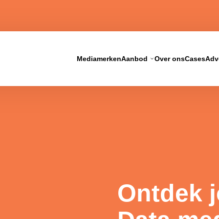
Mediamerken
Aanbod
Over ons
Cases
Adv
Print
4 miljoen maandelijkse surfers met
Bereik 2,5 miljoen lezers per dag en 
playcampagnes.
vertrouwen op met print.
ch
Ontdek 
 wat je campagne oplevert en stuur bij
esultaat.