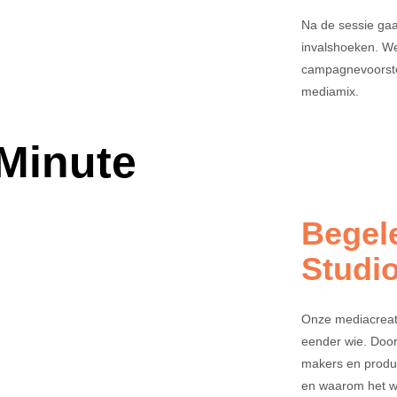
Na de sessie gaa
invalshoeken. W
campagnevoorste
mediamix.
Minute
Begel
Studi
Onze mediacreati
eender wie. Door
makers en produc
en waarom het w