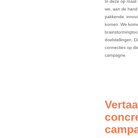
In deze op maat
we, aan de hand 
pakkende, innova
komen. We komen
brainstormingtoo
doelstellingen. D
connecties op d
campagne.
Vertaa
concre
camp