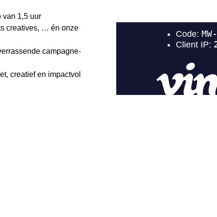
 van 1,5 uur
ts creatives, … én onze
r verrassende campagne-
t, creatief en impactvol