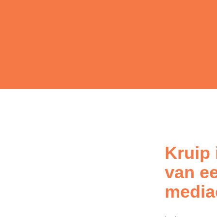
Kruip 
van e
mediac