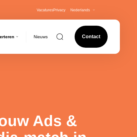
Vacatures
Privacy
Nederlands
Search for
Contact
erteren
Nieuws
Tarieven
Creativiteit
Formaten
bouw
Laat je merk spreken met creatieve campagnes
Tech Specs
die echt raken.
jouw Ads &