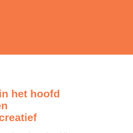
in het hoofd
en
reatief