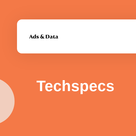
Video
Display
Techspecs
Bereik 90% van de Vlamingen en maak je merk
Val op bij 
onvergetelijk met video.
sterke dis
Data
Resear
Bereik precies de juiste doelgroep en haal meer
Weet zeker
uit je campagne.
voor meer r