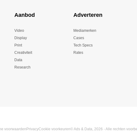
Aanbod
Adverteren
Video
Mediamerken
Display
Cases
Print
Tech Specs
Creativiteit
Rates
Data
Research
ne voorwaarden
Privacy
Cookie voorkeuren
© Ads & Data, 2026 - Alle rechten voor