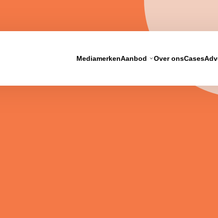
Mediamerken
Aanbod
Over ons
Cases
Adv
Print
4 miljoen maandelijkse surfers met
Bereik 2,5 miljoen lezers per dag en 
playcampagnes.
vertrouwen op met print.
ch
 wat je campagne oplevert en stuur bij
esultaat.