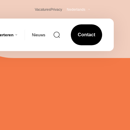
Vacatures
Privacy
Nederlands
Search for
Contact
erteren
Nieuws
Tarieven
Creativiteit
Formaten
bouw
Laat je merk spreken met creatieve campagnes
Tech Specs
die echt raken.