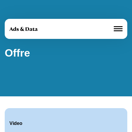
Offre
Marques média
Offre
À propos de nous
Cases
Annoncer
Actualités
Video